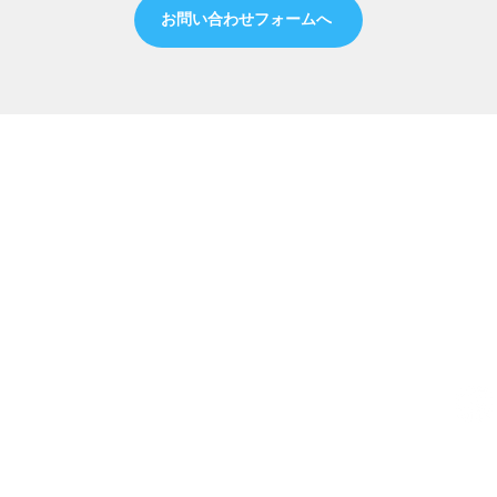
お問い合わせフォームへ
お問
​TEL&
サポー
番電話
恐れ入
お問い