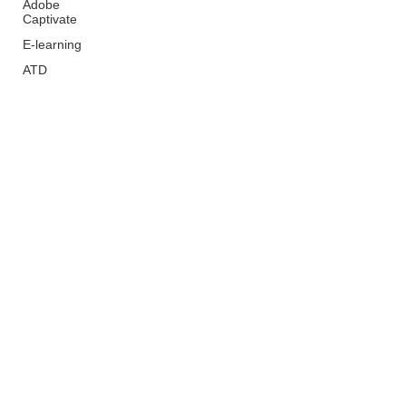
Adobe
Captivate
E-learning
ATD
​合同会社エムプラスラボ
​〒651-0084
兵庫県神戸市中央区磯辺通１丁目１番18-707号
お問い合せ
​TEL&FAX
(078) 600-2311
サポート対応時・セミナー実施時は留守番電話対応
となります。
恐れ入りますが、メールフォームよりのお問い合わ
せをお願いいたします。