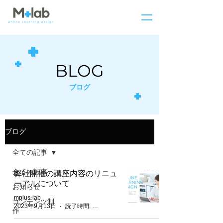
BLOG
ブログ
ブログ
全ての記事
全ての記事
弊社開催の講座内容のリニュ
ーアルについて
お知らせ
mplus-lab
コンテンツ制
2023年9月13日
読了時間: 2分
作