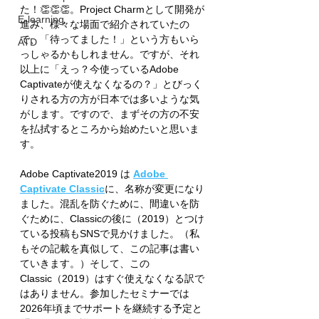
た！👏👏👏。Project Charmとして開発が
E-learning
進み、様々な場面で紹介されていたの
で、「待ってました！」という方もいら
ATD
っしゃるかもしれません。ですが、それ
以上に「えっ？今使っているAdobe 
Captivateが使えなくなるの？」とびっく
りされる方の方が日本では多いような気
がします。ですので、まずその方の不安
を払拭するところから始めたいと思いま
す。
Adobe Captivate2019 は
Adobe 
Captivate Classic
に、名称が変更になり
ました。混乱を防ぐために、間違いを防
ぐために、Classicの後に（2019）とつけ
ている投稿もSNSで見かけました。（私
もその記載を真似して、この記事は書い
ていきます。）そして、この
Classic（2019）はすぐ使えなくなる訳で
はありません。参加したセミナーでは
2026年頃までサポートを継続する予定と