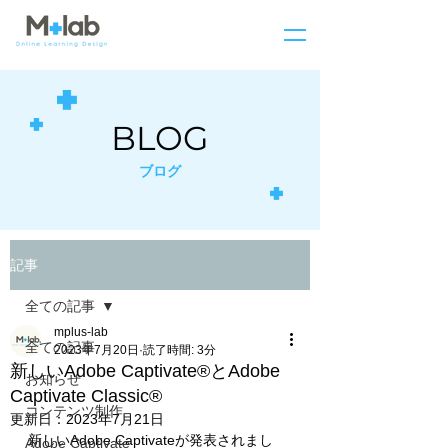
BLOG
ブログ
記事
全ての記事
mplus-lab
全ての記事
2023年7月20日
読了時間: 3分
新しいAdobe Captivate®とAdobe
お知らせ
Captivate Classic®
コンテンツ制作
更新日：
2023年7月21日
新しいAdobe Captivateが発表されまし
Adobe Captivate