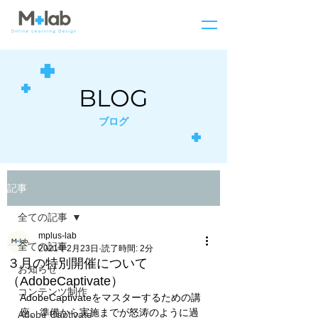
BLOG
ブログ
記事
全ての記事
mplus-lab
全ての記事
2021年2月23日
読了時間: 2分
３月の特別開催について
お知らせ
（AdobeCaptivate）
コンテンツ制作
AdobeCaptivateをマスターするための講
座、準備から実施までが怒涛のように過
Adobe Captivate