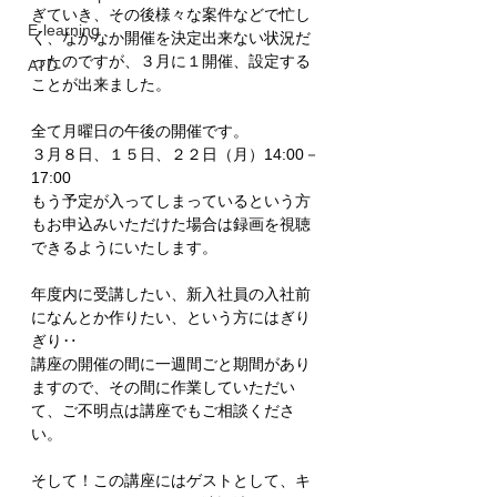
ぎていき、その後様々な案件などで忙し
E-learning
く、なかなか開催を決定出来ない状況だ
ったのですが、３月に１開催、設定する
ATD
ことが出来ました。
全て月曜日の午後の開催です。
３月８日、１５日、２２日（月）14:00－
17:00
もう予定が入ってしまっているという方
もお申込みいただけた場合は録画を視聴
できるようにいたします。
年度内に受講したい、新入社員の入社前
になんとか作りたい、という方にはぎり
ぎり‥
講座の開催の間に一週間ごと期間があり
ますので、その間に作業していただい
て、ご不明点は講座でもご相談くださ
い。
そして！この講座にはゲストとして、キ